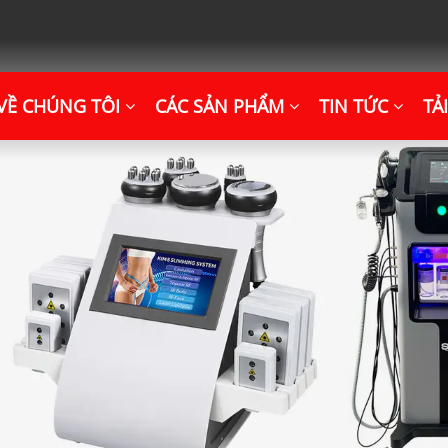
VỀ CHÚNG TÔI
CÁC SẢN PHẨM
TIN TỨC
TẢ