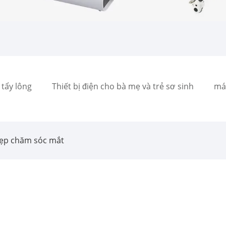
tẩy lông
Thiết bị điện cho bà mẹ và trẻ sơ sinh
má
ẹp chăm sóc mắt