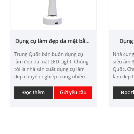
Dụng cụ làm đẹp da mặt bằng
Dụng 
đèn LED
Trung Quốc bán buôn dụng cụ
Nhà cung
làm đẹp da mặt LED Light. Chúng
siêu âm 
tôi là nhà sản xuất dụng cụ làm
Quốc. Ch
đẹp chuyên nghiệp trong nhiều
làm đẹp t
năm. Chúng tôi có thể được tùy
phát triể
chỉnh công cụ làm đẹp mới nhất
đẹp đa c
Đọc thêm
Gửi yêu cầu
Đọc 
và có lợi thế về giá tốt. Chúng tôi
của khách
đang tìm kiếm đối tác.
thấp. Chú
thêm đối 