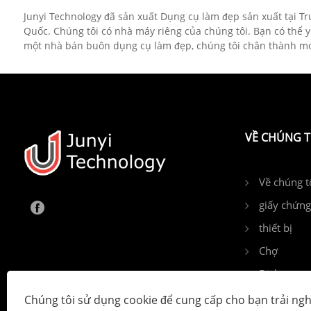
Junyi Technology đã sản xuất Dụng cụ làm đẹp sản xuất tại 
Quốc. Chúng tôi có nhà máy riêng của chúng tôi. Bạn có thể y
một nhà bán buôn dụng cụ làm đẹp, chúng tôi chân thành mon
VỀ CHÚNG T
Về chúng t
giấy chứn
thiết bị
Chợ
Dịch vụ
Câu hỏi th
Chúng tôi sử dụng cookie để cung cấp cho bạn trải ng