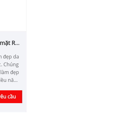
 mặt RF
m đẹp da
c. Chúng
 làm đẹp
hiều năm.
 thiết bị
iá tốt
yêu cầu
t thị
 Quốc.
p dụng cụ
ại Trung