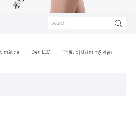
y mát xa
Đèn LED
Thiết bị thẩm mỹ viện