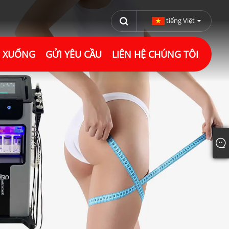
tiếng Việt
I XUỐNG
GỬI YÊU CẦU
LIÊN HỆ CHÚNG TÔI