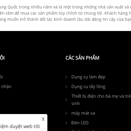
Trung Quốc trong nhiều năm và là một trong những nhà sản xuất và
ên tâm để mua các sản phẩm tùy chỉnh từ chúng tôi. Khách hàng hà
g muốn trở thành đối tác kinh doanh lâu dài đáng tin cậy của bạ
ÔI
CÁC SẢN PHẨM
ôi
Dụng cụ làm đẹp
g nhận
Dụng cụ tẩy lông
Thiết bị điện cho bà mẹ và trẻ
sinh
máy mát xa
X
Đèn LED
ường gặp
hiệm duyệt web tốt