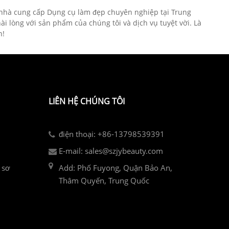
 nhà cung cấp Dụng cụ làm đẹp chuyên nghiệp tại Trung
i lòng với sản phẩm của chúng tôi và dịch vụ tuyệt vời. Là
n!
LIÊN HỆ CHÚNG TÔI
điện thoại: +86-13798539391
E-mail: sales@szjybeauty.com
 sơ
Add: Phố Fuyong, Quận Bảo An,
Thâm Quyến, Trung Quốc