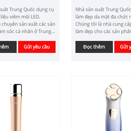
trị viêm mũi
chức năng
xuất Trung Quốc dụng cụ
Nhà sản xuất Trung Quố
 liệu viêm mũi LED.
làm đẹp da mặt đa chức 
i chuyên sản xuất các sản
Chúng tôi là nhà cung cấ
m sóc cá nhân ở Trung
làm đẹp cho các sản ph
ng hơn 10 năm. Chúng
sóc cá nhân chuyên nghiệ
cấp dịch vụ sử dụng tại
Trung Quốc trong nhiều
thêm
Gửi yêu cầu
Đọc thêm
Gửi 
ân tùy chỉnh với các dịch
Chúng tôi có thể được tù
ăng thiết kế khác nhau
các sản phẩm chăm sóc 
 đội ngũ phát triển tốt.
với chức năng thiết kế k
i mong muốn được hợp
và có lợi thế về giá tốt. C
ạn trong tương lai.
mong muốn được hợp tác
doanh nghiệp.