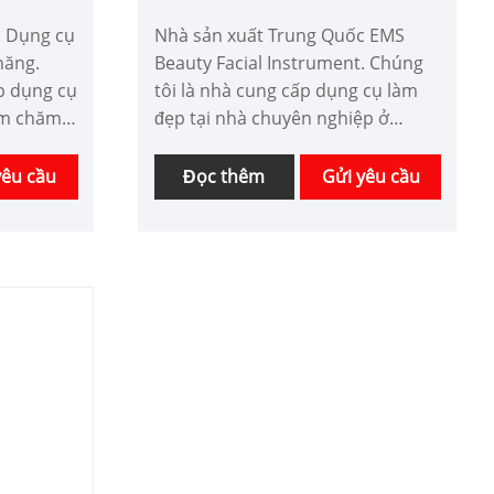
c Dụng cụ
Nhà sản xuất Trung Quốc EMS
năng.
Beauty Facial Instrument. Chúng
p dụng cụ
tôi là nhà cung cấp dụng cụ làm
ẩm chăm
đẹp tại nhà chuyên nghiệp ở
p tại
Trung Quốc trong nhiều năm.
 năm.
Chúng tôi có thể được tùy chỉnh
yêu cầu
Đọc thêm
Gửi yêu cầu
y chỉnh
thiết bị làm đẹp với chức năng
cá nhân
khác nhau và có lợi thế về giá tốt.
hác nhau
Chúng tôi mong muốn được hợp
húng tôi
tác với doanh nghiệp.
 với