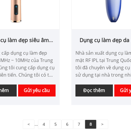
cụ làm đẹp siêu âm
Dụng cụ làm đẹp da
3MHz~10MHz
IPL
 cấp dụng cụ làm đẹp
Nhà sản xuất dụng cụ là
3MHz ~ 10MHz của Trung
mặt RF IPL tại Trung Quố
úng tôi cung cấp dụng cụ
tôi đã chuyên về dụng cụ
iên tiến. Chúng tôi có thể
sử dụng tại nhà trong n
n và tùy chỉnh thiết bị làm
Chúng tôi có thể tùy chỉnh
hức năng theo nhu cầu
làm đẹp và có lợi thế về g
thêm
Gửi yêu cầu
Đọc thêm
Gửi 
 hàng và có lợi thế về giá
cũng như bao phủ hầu hế
ng tôi đang tìm kiếm
trường Nhật Bản và Hàn
tác.
Chúng tôi là nhà cung cấ
làm đẹp chuyên nghiệp t
<
...
4
5
6
7
8
>
Quốc.