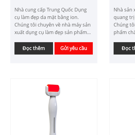
ion
Nhà cung cấp Trung Quốc Dụng
Nhà sản 
cụ làm đẹp da mặt bằng ion.
quang trị
Chúng tôi chuyên về nhà máy sản
Chúng tô
xuất dụng cụ làm đẹp sản phẩm
phẩm chă
chăm sóc cá nhân ở Trung Quốc
Quốc tro
hơn 10 năm. Chúng tôi có thể tùy
tôi cung 
Đọc thêm
Gửi yêu cầu
Đọc 
chỉnh các sản phẩm chăm sóc cá
nhà cá nh
nhân với chức năng thiết kế khác
vụ chức n
nhau và có một đội ngũ phát triển
và có một
tốt. Chúng tôi mong muốn được
Chúng tô
hợp tác kinh doanh với bạn.
tác với b