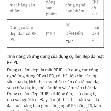
dòng
Chế
mặt hàng sản
công nghệ
sản
độ
phẩm
sản phẩm
phẩm
sạc
RF
Dụng cụ làm
Loại
đẹp da mặt RF
JY101
DẪN ĐẾN
USB-
IPL
C
EMS
Tính năng và ứng dụng của dụng cụ làm đẹp da mặt
RF IPL
Dụng cụ làm đẹp da mặt RF IPL sử dụng các công
nghệ ứng dụng RF và LED, có thể tiếp cận các lớp
sâu của da, kích thích sự phát triển của tế bào da,
sửa chữa da, loại bỏ các đốm và làm săn chắc da.
Dụng cụ làm đẹp RF IPL di động được sử dụng tại
nhà và ngoài trời. Đây là một thiết bị chăm sóc da
đa chức năng bao gồm công nghệ RF, nâng TS, làm