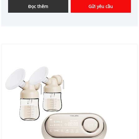
cấp thiết bị điện chuyên nghiệp cho bà mẹ và trẻ sơ
Đọc thêm
Gửi yêu cầu
sinh tại Trung Quốc.