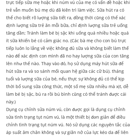
trực tiếp sữa mẹ hoặc khi núm vú của mẹ có vấn đề hoặc khi
trẻ vẫn muốn bú mẹ dù đã kiên trì làm việc. Sữa hút ra có
thể cho biết rõ lượng sữa tiết ra, đồng thời cũng có thể xác
định lượng sữa trẻ ăn mỗi bữa, chỉ định lượng sữa trẻ uống
tăng dần; Tránh làm bé bị sặc khi uống quá nhiều hoặc quá
ít sữa khiến bé có cảm giác no. (Các bà mẹ cho con bú trực
tiếp luôn lo lắng về việc không đủ sữa và không biết làm thế
nào để xác định con mình đã no hay lượng sữa của con tăng
lên như thế nào. Thay vào đó, họ sử dụng máy hút sữa để
hút sữa ra và so sánh mối quan hệ giữa các cữ bú). tháng
tuổi và lượng sữa của bé, nếu thực sự không đủ có thể kịp
thời bổ sung sữa công thức, một số mẹ sữa nhiều mà xịt, dễ
làm bé bị sặc, bú ra rồi bú bình cũng có thể tránh được cái
này.)
Dụng cụ chỉnh sửa núm vú, còn được gọi là dụng cụ chỉnh
sửa tình trạng tụt núm vú, là một thiết bị đơn giản để điều
chỉnh tình trạng tụt núm vú. Nó sử dụng các nguyên tắc của
áp suất âm chân không và sự giãn nở của lực kéo da để liên