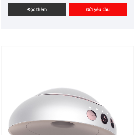
thế về giá tốt. Chúng tôi là nhà cung cấp thiết bị
chăm sóc cá nhân chuyên nghiệp tại Trung Quốc.
Đọc thêm
Gửi yêu cầu