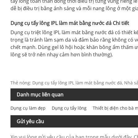
tẩy lông toàn thân đồng thời điều trị từng vùng riêng 
dễ bị điều trị bằng ánh sáng và mỗi nang lông ở một giai
Dụng cụ tẩy lông IPL làm mát bằng nước đá Chi tiết
Dụng cụ triệt lông IPL làm mát bằng nước đá có thiết kế
trọng là tránh làm sạm da và đảm bảo rằng không có vế
chết mạnh. Dùng gel lô hội hoặc khăn bông ẩm thấm ướt
lông sẽ trở nên nhạy cảm hơn bình thường).
Thẻ nóng: Dụng cụ tẩy lông IPL làm mát bằng nước đá, Nhà sả
Danh mục liên quan
Dụng cụ làm đẹp
Dụng cụ tẩy lông
Thiết bị điện cho bà m
Gửi yêu cầu
Xin vui lòng gửi yêu cầu của bạn trong mẫu dưới đây. Ch