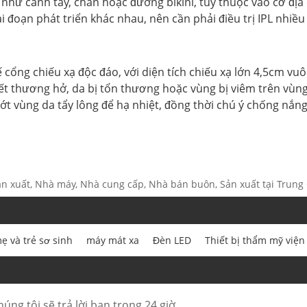
lẻ như cánh tay, chân hoặc đường bikini, tùy thuộc vào cơ đ
 đoạn phát triển khác nhau, nên cần phải điều trị IPL nhiều l
 cổng chiếu xạ độc đáo, với diện tích chiếu xạ lớn 4,5cm vuô
t thương hở, da bị tổn thương hoặc vùng bị viêm trên vùng 
 vùng da tẩy lông để hạ nhiệt, đồng thời chú ý chống nắng.
n xuất, Nhà máy, Nhà cung cấp, Nhà bán buôn, Sản xuất tại Trung
ẹ và trẻ sơ sinh
máy mát xa
Đèn LED
Thiết bị thẩm mỹ viện
úng tôi sẽ trả lời bạn trong 24 giờ.