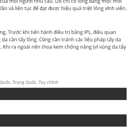
ịa của mỗi người nhu cầu. Do chỉ có lông đang mọc mới
ần và liên tục để đạt được hiệu quả triệt lông vĩnh viễn.
ng, Trước khi tiến hành điều trị bằng IPL, điều quan
da cần tẩy lông. Cũng cần tránh các liệu pháp tẩy da
 Khi ra ngoài nên thoa kem chống nắng (vì vùng da tẩy
 Quốc, Trung Quốc, Tùy chỉnh