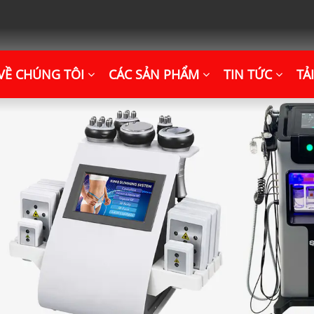
VỀ CHÚNG TÔI
CÁC SẢN PHẨM
TIN TỨC
TẢ