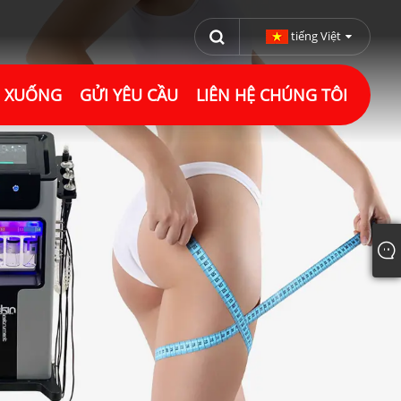
tiếng Việt
I XUỐNG
GỬI YÊU CẦU
LIÊN HỆ CHÚNG TÔI