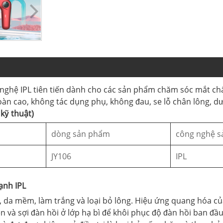
g nghệ IPL tiên tiến dành cho các sản phẩm chăm sóc mắt chấ
 toàn cao, không tác dụng phụ, không đau, se lỗ chân lông, dư
kỹ thuật)
dòng sản phẩm
công nghệ 
JY106
IPL
ạnh IPL
ốm, da mềm, làm trắng và loại bỏ lông. Hiệu ứng quang hóa 
n và sợi đàn hồi ở lớp hạ bì để khôi phục độ đàn hồi ban đầ