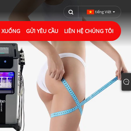
tiếng Việt
I XUỐNG
GỬI YÊU CẦU
LIÊN HỆ CHÚNG TÔI