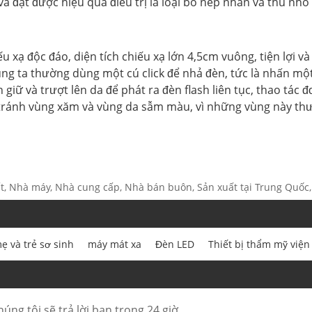
đạt được hiệu quả điều trị là loại bỏ nếp nhăn và thu nhỏ 
ếu xạ độc đáo, diện tích chiếu xạ lớn 4,5cm vuông, tiện lợi v
húng ta thường dùng một cú click để nhả đèn, tức là nhấn mộ
iữ và trượt lên da để phát ra đèn flash liên tục, thao tác đơn
ú ý tránh vùng xăm và vùng da sẫm màu, vì những vùng này t
uất, Nhà máy, Nhà cung cấp, Nhà bán buôn, Sản xuất tại Trung Quốc
ẹ và trẻ sơ sinh
máy mát xa
Đèn LED
Thiết bị thẩm mỹ viện
úng tôi sẽ trả lời bạn trong 24 giờ.