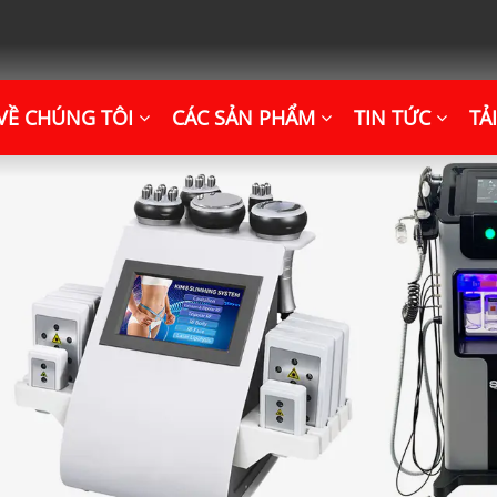
VỀ CHÚNG TÔI
CÁC SẢN PHẨM
TIN TỨC
TẢ