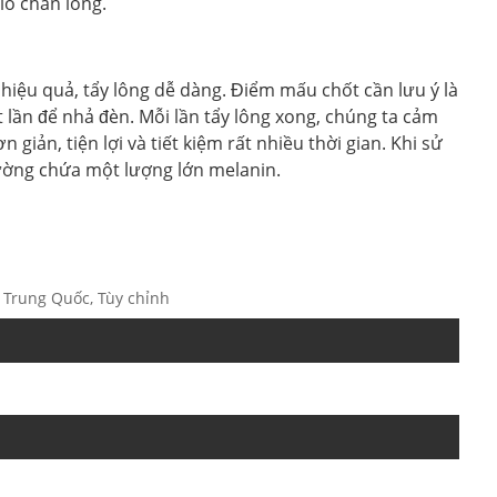
lỗ chân lông.
à hiệu quả, tẩy lông dễ dàng. Điểm mấu chốt cần lưu ý là
t lần để nhả đèn. Mỗi lần tẩy lông xong, chúng ta cảm
 giản, tiện lợi và tiết kiệm rất nhiều thời gian. Khi sử
hường chứa một lượng lớn melanin.
, Trung Quốc, Tùy chỉnh