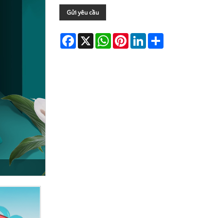
Gửi yêu cầu
Facebook
X
WhatsApp
Pinterest
LinkedIn
Share