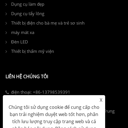
Dụng cụ làm đẹp
Dụng cụ tẩy lông
Thiết bị điện cho bà mẹ và trẻ sơ sinh
máy mát xa
Đèn LED
Thiết bị thẩm mỹ viện
LIÊN HỆ CHÚNG TÔI
điện thoại: +86-13798539391
X
E-mail: sales@szjybeauty.com
Chúng tôi sử dụng cookie để cung cấp cho
Add: Phố Fuyong, Quận Bảo An, Thâm Quyến, Trung
bạn trải nghiệm duyệt web tốt hơn, phân
Quốc
tích lưu lượng truy cập trang web và cá