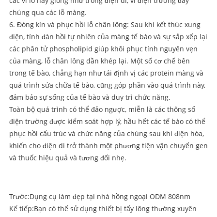
các vi lỗ này giống như trong điện di, vì điện trường đẩy
chúng qua các lỗ màng.
6. Đóng kín và phục hồi lỗ chân lông: Sau khi kết thúc xung
điện, tính đàn hồi tự nhiên của màng tế bào và sự sắp xếp lại
các phân tử phospholipid giúp khôi phục tính nguyên vẹn
của màng, lỗ chân lông dần khép lại. Một số cơ chế bên
trong tế bào, chẳng hạn như tái định vị các protein màng và
quá trình sửa chữa tế bào, cũng góp phần vào quá trình này,
đảm bảo sự sống của tế bào và duy trì chức năng.
Toàn bộ quá trình có thể đảo ngược, miễn là các thông số
điện trường được kiểm soát hợp lý, hầu hết các tế bào có thể
phục hồi cấu trúc và chức năng của chúng sau khi điện hóa,
khiến cho điện di trở thành một phương tiện vận chuyển gen
và thuốc hiệu quả và tương đối nhẹ.
Trước:
Dụng cụ làm đẹp tại nhà hồng ngoại ODM 808nm
Kế tiếp:
Bạn có thể sử dụng thiết bị tẩy lông thường xuyên