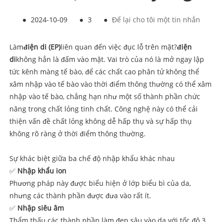
●
2024-10-09
●
3
●
Để lại cho tôi một tin nhắn
Làm
điện di (EP)
liên quan đến việc đục lỗ trên mặt?
điện
di
không hẳn là đấm vào mặt. Vai trò của nó là mở ngay lập
tức kênh màng tế bào, để các chất cao phân tử không thể
xâm nhập vào tế bào vào thời điểm thông thường có thể xâm
nhập vào tế bào, chẳng hạn như một số thành phần chức
năng trong chất lỏng tinh chất. Công nghệ này có thể cải
thiện vấn đề chất lỏng không dễ hấp thụ và sự hấp thụ
không rõ ràng ở thời điểm thông thường.
Sự khác biệt giữa ba chế độ nhập khẩu khác nhau
✅
Nhập khẩu ion
Phương pháp này được biểu hiện ở lớp biểu bì của da,
nhưng các thành phần được đưa vào rất ít.
✅
Nhập siêu âm
Thẩm thấu các thành phần làm đẹp sâu vào da với tốc độ 3